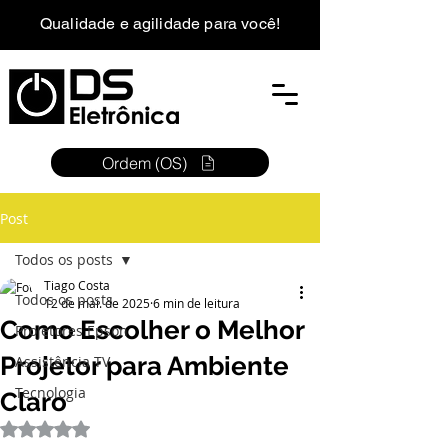
Qualidade e agilidade para você!
Ordem (OS)
Post
Todos os posts
Tiago Costa
Todos os posts
12 de mai. de 2025
6 min de leitura
Como Escolher o Melhor
Projetores Epson
Projetor para Ambiente
Assistência TV
Tecnologia
Claro
Avaliado com NaN de 5 estrelas.