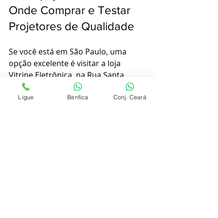
Onde Comprar e Testar 
Projetores de Qualidade
Se você está em São Paulo, uma 
opção excelente é visitar a loja 
Vitrine Eletrônica, na Rua Santa 
Ifigênia, 260, lojas 10 e 8. Lá você 
pode testar diversos modelos na 
Ligue
Benfica
Conj. Ceará
prática, comparar marcas e receber 
orientação personalizada.
Para quem não está em São Paulo, a 
loja oferece atendimento via 
WhatsApp com envio de fotos do 
ambiente para indicar o projetor 
ideal, além de entrega com frete 
grátis para todo o Brasil.
Conclusão: Faça a 