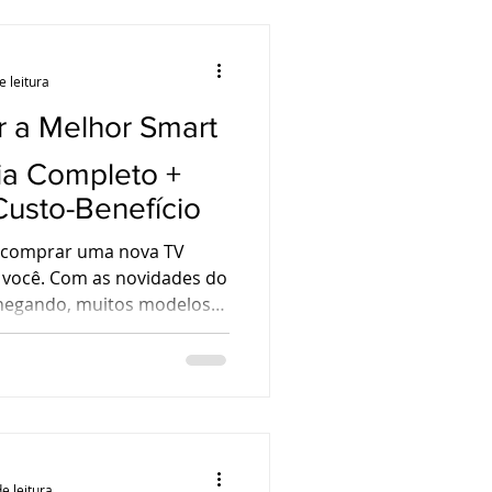
e leitura
r a Melhor Smart
ia Completo +
usto-Benefício
 comprar uma nova TV
a você. Com as novidades do
chegando, muitos modelos
m preços excelentes — e as
versas.
e leitura