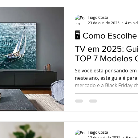
Tiago Costa
23 de out. de 2025
4 min d
🖥️ Como Escolhe
TV em 2025: Gu
TOP 7 Modelos C
Se você está pensando em
neste ano, este guia é par
mercado e a Black Friday 
de Smart TV 2025 estão co
opções nunca foram tão di
Tiago Costa
12 de mai. de 2025
6 min d