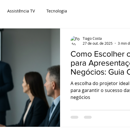
Assistência TV
Tecnologia
Tiago Costa
27 de out. de 2025
3 min d
Como Escolher o
para Apresentaç
Negócios: Guia 
Salas de Reuniã
A escolha do projetor ide
Projetor Fortalez
para garantir o sucesso d
negócios