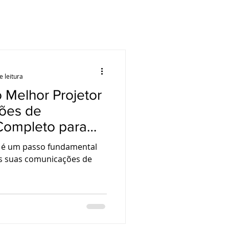
e leitura
 Melhor Projetor
ões de
Completo para
o. Conserto de
al é um passo fundamental
a
as suas comunicações de