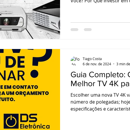
Você? Por Que Investir em
Tiago Costa
6 de nov. de 2024
3 min de
Guia Completo: 
Melhor TV 4K pa
Escolher uma nova TV 4K va
número de polegadas; hoje
especificações e caracterí
sua experiência de uso e
no futuro.