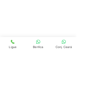
Ligue
Benfica
Conj. Ceará
Sua TV parou de Funcionar?
Conserto de Projetor epson
Lâmpada de projetores
Projetor DLP
Conserto de projetor Fortaleza