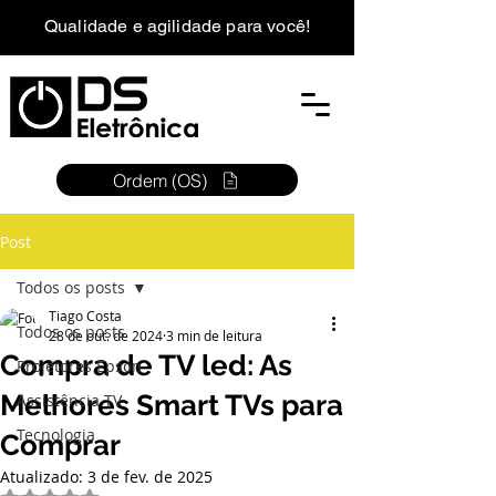
Qualidade e agilidade para você!
Ordem (OS)
Post
Todos os posts
Tiago Costa
Todos os posts
28 de out. de 2024
3 min de leitura
Compra de TV led: As
Projetores Epson
Melhores Smart TVs para
Assistência TV
Tecnologia
Comprar
Atualizado:
3 de fev. de 2025